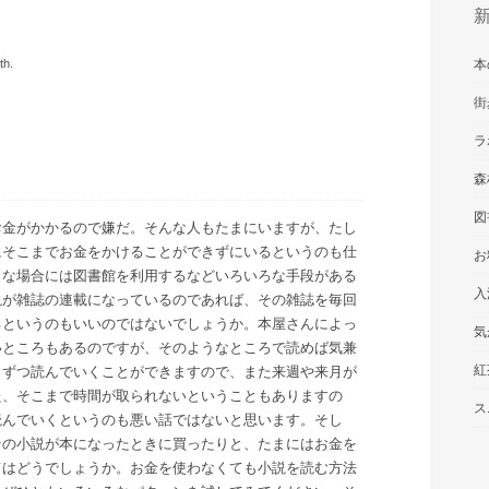
th.
本
街
ラ
森
図
お金がかかるので嫌だ。そんな人もたまにいますが、たし
にそこまでお金をかけることができずにいるというのも仕
お
うな場合には図書館を利用するなどいろいろな手段がある
入
説が雑誌の連載になっているのであれば、その雑誌を毎回
るというのもいいのではないでしょうか。本屋さんによっ
気
いところもあるのですが、そのようなところで読めば気兼
紅
しずつ読んでいくことができますので、また来週や来月が
た、そこまで時間が取られないということもありますの
ス
読んでいくというのも悪い話ではないと思います。そし
その小説が本になったときに買ったりと、たまにはお金を
てはどうでしょうか。お金を使わなくても小説を読む方法