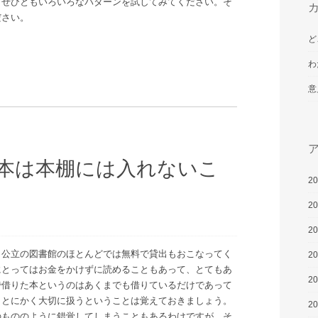
、ぜひともいろいろなパターンを試してみてください。そ
ださい。
ど
わ
意
本は本棚には入れないこ
2
2
2
、公立の図書館のほとんどでは無料で貸出もおこなってく
2
にとってはお金をかけずに読めることもあって、とてもあ
2
で借りた本というのはあくまでも借りているだけであって
、とにかく大切に扱うということは覚えておきましょう。
2
のもののように錯覚してしまうこともあるわけですが、そ