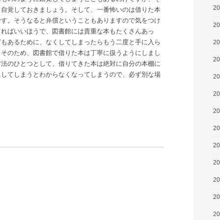
2
く自覚しておきましょう。そして、一番怖いのは借りた本
です。そうなると弁償ということもありますので気をつけ
2
きればいいほうで、図書館には貴重な本もたくさんあっ
どもあるために、なくしてしまったらもう二度と手に入ら
2
。そのため、図書館で借りた本は丁寧に扱うようにしまし
2
方法のひとつとして、借りてきた本は絶対に自分の本棚に
にしてしまうとわからなくなってしまうので、必ず別な場
2
2
2
2
2
2
2
2
2