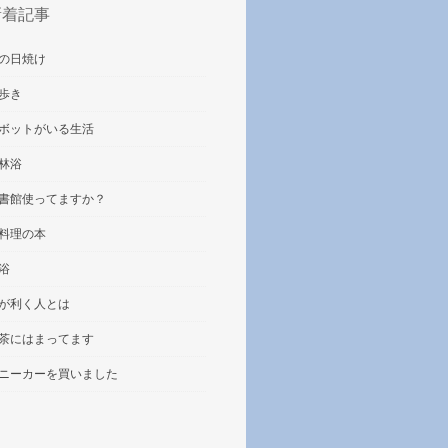
新着記事
の日焼け
歩き
ボットがいる生活
林浴
書館使ってますか？
料理の本
浴
が利く人とは
茶にはまってます
ニーカーを買いました