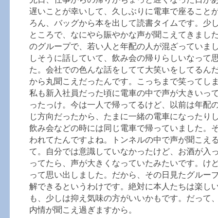
遅いことが幸いして、久しぶりに電車で座ること
ろん、バッグから本を出して読書タイムです。少
ところで、なにやら賑やかな声が聞こえてきまし
のグループで、若い人と年配の人が混ざっていま
しそうに話していて、飲み会の帰りらしいなって
た。会社での色んな話をしてて大笑いをしてるん
から丸聞こえだったんです。こっちまで笑ってし
私も新入社員だった頃に電車の中で声が大きいっ
ったっけ。今は一人で帰ってるけど、以前は年配
じ方向だったから、たまに一緒の電車になったり
飲み会などの時には同じ電車で帰っていました。
われてたんですよね。トンネルの中で声が聞こえ
て。自分では意識していなかったけど、お酒が入
ってたら、声が大きくなっていたみたいです。け
って思い出しました。だから、その日見たグルー
解できるというわけです。絶対に本人たちは楽し
も、少しは抑え気味の方がいいかもです。だって
内情が聞こえ過ぎますから。