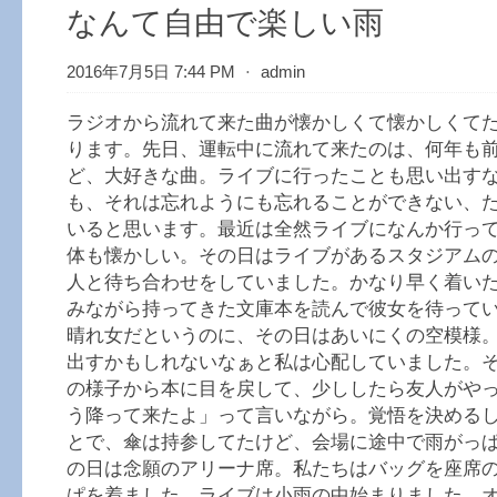
なんて自由で楽しい雨
2016年7月5日 7:44 PM
⋅
admin
ラジオから流れて来た曲が懐かしくて懐かしくて
ります。先日、運転中に流れて来たのは、何年も
ど、大好きな曲。ライブに行ったことも思い出す
も、それは忘れようにも忘れることができない、
いると思います。最近は全然ライブになんか行っ
体も懐かしい。その日はライブがあるスタジアム
人と待ち合わせをしていました。かなり早く着い
みながら持ってきた文庫本を読んで彼女を待って
晴れ女だというのに、その日はあいにくの空模様
出すかもしれないなぁと私は心配していました。
の様子から本に目を戻して、少ししたら友人がや
う降って来たよ」って言いながら。覚悟を決める
とで、傘は持参してたけど、会場に途中で雨がっ
の日は念願のアリーナ席。私たちはバッグを座席
ぱを着ました。ライブは小雨の中始まりました。