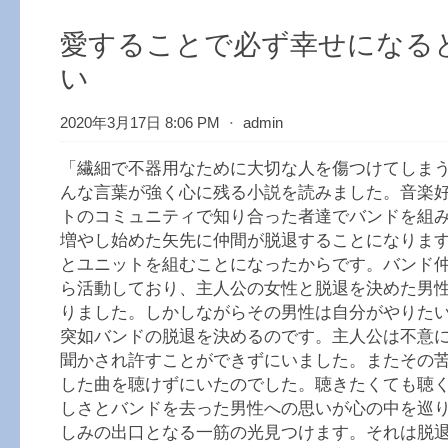
愛することで必ず幸せになる
い
2020年3月17日 8:06 PM
⋅
admin
「繊細で不器用なために大切な人を傷つけてしま
んな言葉が強く心に残る小説を読みました。音楽
トのコミュニティで知り合った者達でバンドを組
増やし始めた矢先に仲間が脱退することになりま
とユニットを組むことになったからです。バンド仲
ら活動しており、主人公の女性と脱退を決めた男
りました。しかしながらその男性は自分がやりた
突如バンドの脱退を決めるのです。主人公は不意
聞かされ許すことができずにいました。またその
した曲を聴けずにいたのでした。聴きたくても聴
しさとバンドを去った男性への思いが心の中を巡
しみの出口となる一筋の光見つけます。それは脱