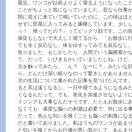
最近、ワンコが以前よりよく寝るようになったこ
ことがちょっと気になっていました。昔なら仕事
関に迎えに来ていて鳴いていたのに、この頃はほ
せずに部屋に入ってみると爆睡しています。少し
っ！ 帰ってたの？」ってビックリ顔です。この
催促もしないで大人しく寝てるから、「お散歩に
ても全く反応なし。体をゆすってみても反応なし
焦りました。もしかしたら、人間でいう脳梗塞か
て。だって、いびきもかいていましたしね。けど
元を触ってみたら、「ん？ なーに？」みたいな
ら。どんだけ深い眠りなのって驚きしかありませ
犬の生活について書かれた記事を見つけたんです
ると耳は遠くなるし、一日中寝てるようになるみ
くなるんだって。でも、老化を加速させないよう
イジングも大事なんだそうです。たとえお散歩に
なくても、適度な脳への刺激は必要で、外に出る
だって。色んな匂いを嗅ぐことも脳への刺激にな
だと書いてありました。私はうちのワンコがあま
と匂いを嗅ぐからお行儀が悪い気がして、あんま