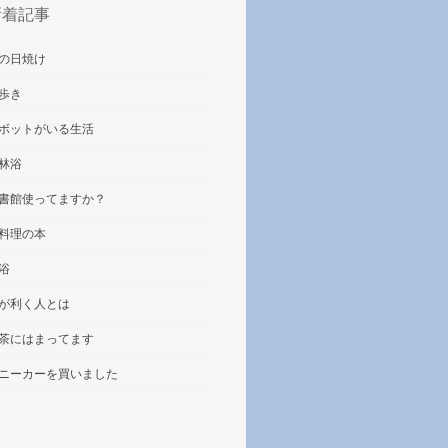
新着記事
の日焼け
歩き
ボットがいる生活
林浴
書館使ってますか？
料理の本
浴
が利く人とは
茶にはまってます
ニーカーを買いました