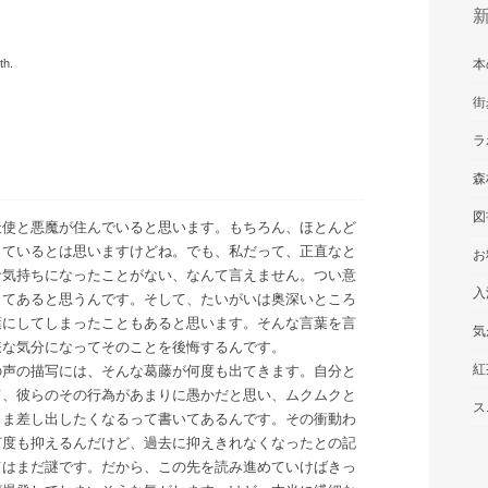
th.
本
街
ラ
森
図
天使と悪魔が住んでいると思います。もちろん、ほとんど
しているとは思いますけどね。でも、私だって、正直なと
お
な気持ちになったことがない、なんて言えません。つい意
入
ってあると思うんです。そして、たいがいは奥深いところ
葉にしてしまったこともあると思います。そんな言葉を言
気
嫌な気分になってそのことを後悔するんです。
紅
の声の描写には、そんな葛藤が何度も出てきます。自分と
て、彼らのその行為があまりに愚かだと思い、ムクムクと
ス
まま差し出したくなるって書いてあるんです。その衝動わ
何度も抑えるんだけど、過去に抑えきれなくなったとの記
てはまだ謎です。だから、この先を読み進めていけばきっ