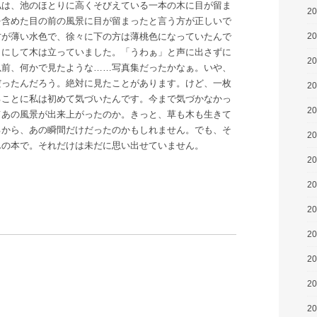
私は、池のほとりに高くそびえている一本の木に目が留ま
2
を含めた目の前の風景に目が留まったと言う方が正しいで
方が薄い水色で、徐々に下の方は薄桃色になっていたんで
2
クにして木は立っていました。「うわぁ」と声に出さずに
2
以前、何かで見たような……写真集だったかなぁ。いや、
だったんだろう。絶対に見たことがあります。けど、一枚
2
ることに私は初めて気づいたんです。今まで気づかなかっ
2
てあの風景が出来上がったのか。きっと、草も木も生きて
るから、あの瞬間だけだったのかもしれません。でも、そ
2
んの本で。それだけは未だに思い出せていません。
2
2
2
2
2
2
2