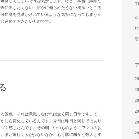
が爆発してしまいそうな気がします。けど、本当に繊細な
が表に出したくない、誰かに知られたくない奥深いところ
自分自身を見透かされているような気持になってしまうん
ど
封じ込めておきたいものです。
わ
意
2
る
2
2
2
いる景色。それは意識しなければ全く同じ日常です。で
何かしら変化しているんです。今日は昨日と同じではあり
2
くづく感じたんです。その朝、いつものようにワンコのお
2
た。まだ道行く人が少ないなか、もう駅に向かう数人とす