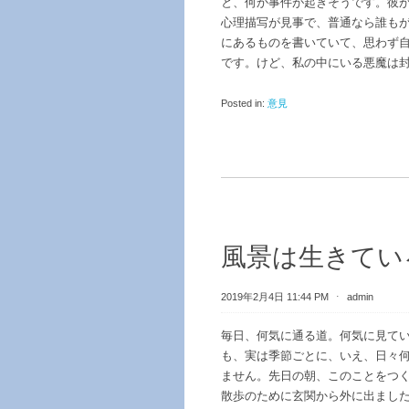
と、何か事件が起きそうです。彼
心理描写が見事で、普通なら誰も
にあるものを書いていて、思わず
です。けど、私の中にいる悪魔は
Posted in:
意見
風景は生きてい
2019年2月4日 11:44 PM
⋅
admin
毎日、何気に通る道。何気に見て
も、実は季節ごとに、いえ、日々
ません。先日の朝、このことをつ
散歩のために玄関から外に出まし