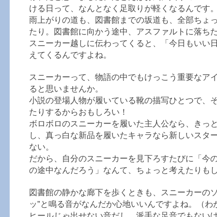
ける日って、なんとなく足取りが軽くなるんです
雨上がりの道も、図書館までの坂道も、全部ちょ
たり。図書館に向かう途中、アスファルトに落ち
スニーカー越しに伝わってくると、「今日もいい
えてくるんですよね。
スニーカーって、物語の中でもけっこう重要なア
ると思いませんか。
小説の登場人物が履いている靴の描写ひとつで、
たりするからおもしろい！
ボロボロのスニーカーを履いた主人公なら、きっ
し、真っ白な新品を履いたキャラなら新しいスタ
ない。
だから、自分のスニーカーを見下ろすたびに「今
の途中なんだろう」なんて、ちょっと考えたりも
図書館の静かな廊下を歩くときも、スニーカーのソ
ッ”と鳴る音がなんだか心地いいんですよね。（わ
ヒールじゃ出せない音だし、派手な足音でもない