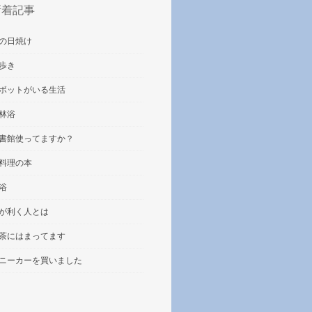
新着記事
の日焼け
歩き
ボットがいる生活
林浴
書館使ってますか？
料理の本
浴
が利く人とは
茶にはまってます
ニーカーを買いました