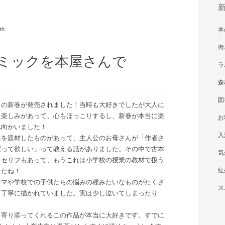
th.
本
街
ミックを本屋さんで
ラ
森
図
クの新巻が発売されました！当時も大好きでしたが大人に
た楽しみがあって、心もほっこりするし、新巻が本当に楽
お
へ向かいました！
入
んを題材したものがあって、主人公のお母さんが「作者さ
買って欲しい」って教える話がありました。その中で古本
気
るセリフもあって、もうこれは小学校の授業の教材で扱う
紅
したね！
ーマや学校での子供たちの悩みの種みたいなものがたくさ
ス
く丁寧に描かれていました。実は少し泣いてしまったり
も寄り添ってくれるこの作品が本当に大好きです。すでに