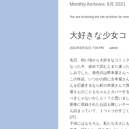
Monthly Archives:
8月 2021
You are browsing the site archives by mon
大好きな少女コ
2021年8月31日 7:04 PM
⋅
admin
先日、幼い頃から大好きなコミッ
なった今、改めて読むとまた違っ
しみでした。発売日は即本屋さん
この作品、いつかの回に古本屋さ
んを応援するなら町の本屋さんで
屋さんのこともちゃんとカバーす
べきじゃないかしら！？と思いま
新巻に収録されたお話も難しいテ
ん詰まっていて、１つ１つがすご
(汗)
子供にはもちろん、私たち大人に