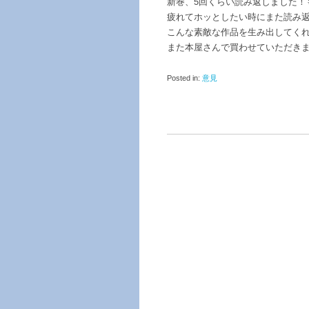
新巻、5回くらい読み返しました！
疲れてホッとしたい時にまた読み
こんな素敵な作品を生み出してく
また本屋さんで買わせていただき
Posted in:
意見