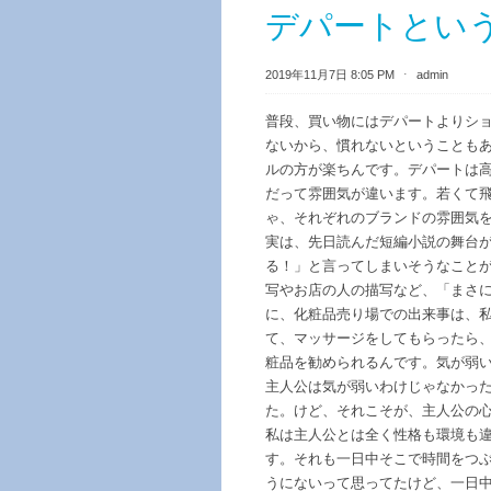
デパートとい
2019年11月7日 8:05 PM
⋅
admin
普段、買い物にはデパートよりシ
ないから、慣れないということも
ルの方が楽ちんです。デパートは
だって雰囲気が違います。若くて
ゃ、それぞれのブランドの雰囲気
実は、先日読んだ短編小説の舞台
る！」と言ってしまいそうなこと
写やお店の人の描写など、「まさ
に、化粧品売り場での出来事は、
て、マッサージをしてもらったら
粧品を勧められるんです。気が弱
主人公は気が弱いわけじゃなかっ
た。けど、それこそが、主人公の
私は主人公とは全く性格も環境も
す。それも一日中そこで時間をつ
うにないって思ってたけど、一日