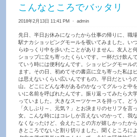
こんなところでバッタリ
2018年2月13日 11:41 PM
⋅
admin
先日、半日お休みになったから仕事の帰りに、職
駅ナカショッピングモールを覗いてみました。い
らゆっくり中を歩いたことがありません。友人と
ショップに立ち寄ったくらいです。一杯だけ飲ん
ていう時には便利なんです。ショッピングモール
ます。その日、初めてその書店に立ち寄った私は
は思えないくらい広いんですもの。平日だという
山。どこにどんな本があるのかなってグルっと中
いに名前を呼ばれたんです。振り返ってみたら大
っていました。大きなスーツケースを持って。ど
「久しぶり～、元気？」とお決まりのセリフを言
女。こんな時にはコレしか言えないのかって、我
なくなったけど、会えたことの方が嬉しかったか
きところでないと割り切りました。聞くところに