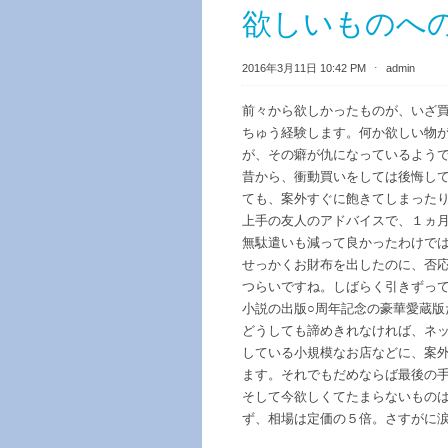
欲しいものへ
2016年3月11日 10:42 PM
⋅
admin
前々から欲しかったものが、いざ
ちゅう経験します。何か欲しい物
が、その癖が仇になっているよう
昔から、衝動買いをしては後悔し
ても、案外すぐに飽きてしまった
上手の友人のアドバイスで、１ヵ
無駄遣いも減って良かったわけで
せっかくお財布を出したのに、否
つらいですね。しばらく引きずっ
小説の出版○周年記念の豪華愛蔵版
どうしても諦めきれなければ、ネ
している小規模なお店などに、案
ます。それでもだめならば最後の
そして今欲しくてたまらないもの
ず、相場は定価の５倍。さすがに