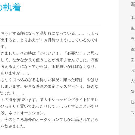
の執着
本
街
買おうとする段になって品切れになっている……。しょっ
ラ
が出来ると、とりあえず１ヵ月待つようにしているのです
です。
森
てきました。その時は「かわいい！」「必要だ！」と思っ
りして、なかなか長く使うことが出来ませんでした。貯蓄
図
月考えるようになってからは、衝動買いがほぼなくなり、
お
はありますが……。
応もなく引っ込めざるを得ない状況に陥った時は、やはり
入
てしまいます。好きな映画の限定グッズだったり、好きな
気
だったり……。
ットの海を彷徨います。某大手ショッピングサイトに出店
紅
外ひっそりと置いてあったりして、ほっとすることがあり
手段、ネットオークション。
ス
は、今のところ海外のオークションでしか出品されておら
涙を飲みました。