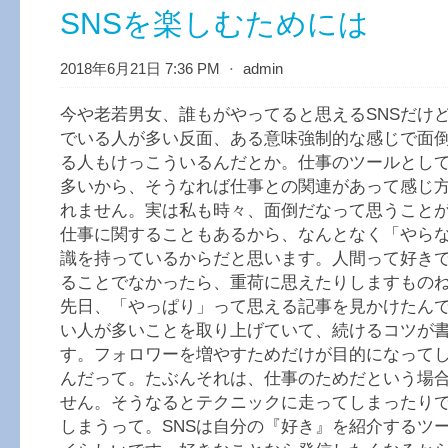
SNSを楽しむためには
2018年6月21日 7:36 PM
⋅
admin
今や老若男女、誰もがやってると思えるSNSだけ
でいる人が多い反面、ある意味強制的な感じで面
る人もけっこういるんだとか。仕事のツールとし
多いから、そうなれば仕事との関連があって感じ
れません。実は私も時々、面倒だなって思うこと
仕事に関することもあるから、なんとなく「やら
識を持っているからだと思います。人間って好き
ることでなかったら、重荷に思えたりしますもの
先日、「やっぱり」って思える記事を見かけたんで
い人が多いことを取り上げていて、続けるコツが
す。フォロワーを増やすためだけが目的になって
んだって。たぶんそれは、仕事のためだという場
せん。そうなるとテクニックに走ってしまったり
しまうって。SNSは自分の『好き』を紹介するツ