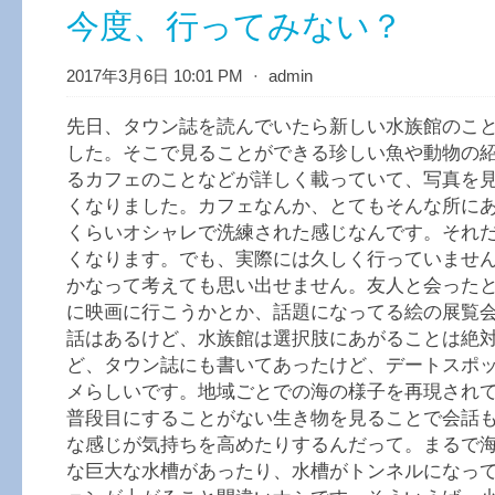
今度、行ってみない？
2017年3月6日 10:01 PM
⋅
admin
先日、タウン誌を読んでいたら新しい水族館のこ
した。そこで見ることができる珍しい魚や動物の
るカフェのことなどが詳しく載っていて、写真を
くなりました。カフェなんか、とてもそんな所に
くらいオシャレで洗練された感じなんです。それ
くなります。でも、実際には久しく行っていませ
かなって考えても思い出せません。友人と会った
に映画に行こうかとか、話題になってる絵の展覧
話はあるけど、水族館は選択肢にあがることは絶
ど、タウン誌にも書いてあったけど、デートスポ
メらしいです。地域ごとでの海の様子を再現され
普段目にすることがない生き物を見ることで会話
な感じが気持ちを高めたりするんだって。まるで
な巨大な水槽があったり、水槽がトンネルになっ