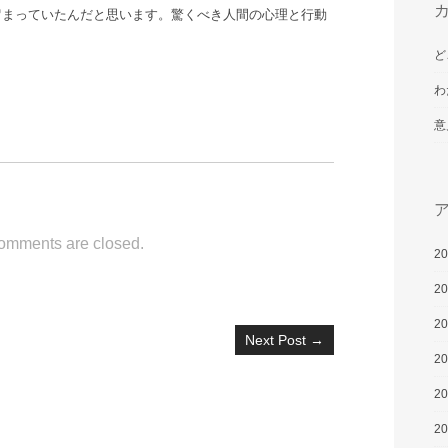
留まっていたんだと思います。驚くべき人間の心理と行動
ど
わ
意
omments are closed.
2
2
2
Next Post
→
2
2
2