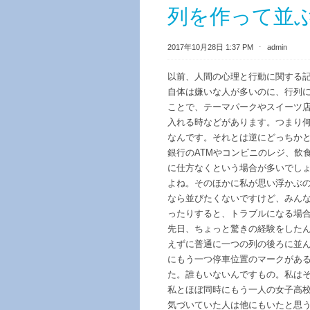
列を作って並
2017年10月28日 1:37 PM
⋅
admin
以前、人間の心理と行動に関する
自体は嫌いな人が多いのに、行列
ことで、テーマパークやスイーツ
入れる時などがあります。つまり
なんです。それとは逆にどっちか
銀行のATMやコンビニのレジ、飲
に仕方なくという場合が多いでし
よね。そのほかに私が思い浮かぶ
なら並びたくないですけど、みん
ったりすると、トラブルになる場
先日、ちょっと驚きの経験をした
えずに普通に一つの列の後ろに並
にもう一つ停車位置のマークがあ
た。誰もいないんですもの。私は
私とほぼ同時にもう一人の女子高
気づいていた人は他にもいたと思