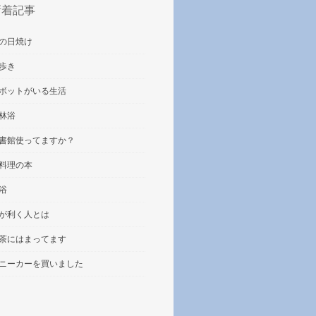
新着記事
の日焼け
歩き
ボットがいる生活
林浴
書館使ってますか？
料理の本
浴
が利く人とは
茶にはまってます
ニーカーを買いました