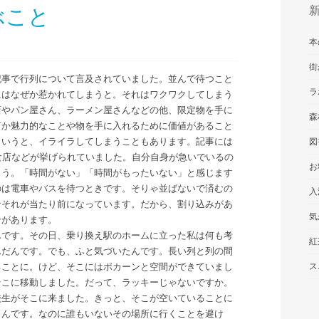
ぶこと
本
街
記事で行列について言及されていました。並んで待つこと
ラ
にはなぜか惹かれてしまうと。それはワクワクしてしまう
店やパン屋さん、ラーメン屋さんなどの他、限定物を手に
森
何か魅力的なことや物を手に入れるために価値があること
というと、イライラしてしまうこともあります。記事には
図
食店などが挙げられていました。自分自身が急いでいるの
お
ょう。「時間がない」「時間がもったいない」と感じます
のは電車やバスを待つときです。そりゃ並ばないで済むの
入
なそれが当たり前になっています。だから、割り込みがあ
気
合があります。
んです。その日、乗り換え駅のホームに立った私は何も考
紅
んだんです。でも、ふと気づいたんです。長い列と列の間
ることに。けど、そこにはポカーンと空間ができていまし
ス
そこに移動しました。だって、ラッキーじゃないですか。
校生がそこに来ました。きっと、そこが空いていることに
うんです。なのに誰もいないその場所に行くことを避け