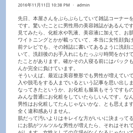
2016年11月11日 10:38 PM
⋅
admin
先日、本屋さんをぶらぶらしていて雑誌コーナー
です。驚いたことに男性用の美容雑誌があるんで
見てみたら、化粧水や乳液、美容液に加えて、お
ワイトニングとかが載っていて、本当に女性顔負
前テレビでも、その雑誌に書いてあるように洗顔
いて、洗顔後のお手入れにもたっぷり時間をかけ
たことがあります。確かその人寝る前にはパック
んか完全に負けています。
そういえば、最近は美容整形でも男性が増えてい
入や脱毛をする人までいるという記事を思い出し
なってきたというか、お化粧も服装もそうですも
みんな普通にお化粧をしていたらしいんです。な
男性はお化粧してたんじゃないかな、とも思えま
全く違和感ありません。
肌だって汚いよりはキレイな方がいいに決まって
にお肌がツルツルな男性が増えたら、それはそれ
がします。女性としての立場がなくなるじゃない