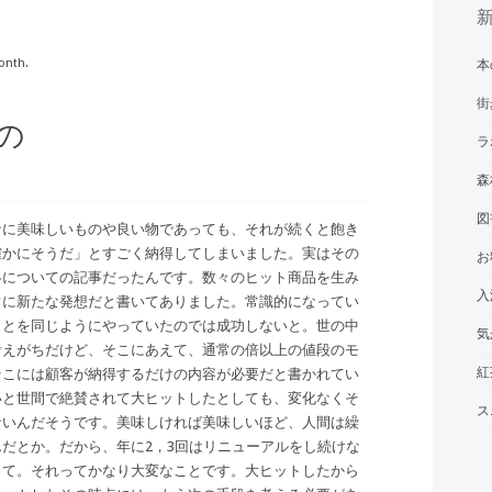
onth.
本
街
の
ラ
森
図
なに美味しいものや良い物であっても、それが続くと飽き
確かにそうだ」とすごく納得してしまいました。実はその
お
略についての記事だったんです。数々のヒット商品を生み
入
常に新たな発想だと書いてありました。常識的になってい
ことを同じようにやっていたのでは成功しないと。世の中
気
考えがちだけど、そこにあえて、通常の倍以上の値段のモ
紅
そこには顧客が納得するだけの内容が必要だと書かれてい
いと世間で絶賛されて大ヒットしたとしても、変化なくそ
ス
ないんだそうです。美味しければ美味しいほど、人間は繰
だとか。だから、年に2，3回はリニューアルをし続けな
って。それってかなり大変なことです。大ヒットしたから