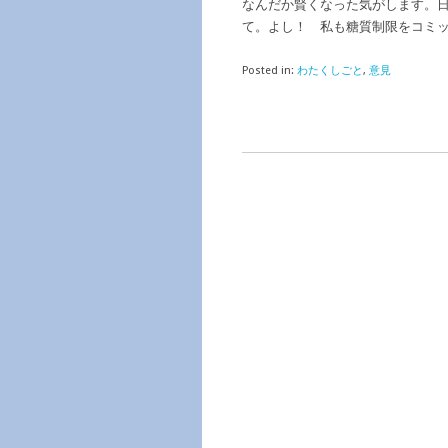
なんだか賢くなった気がします。
て。よし！ 私も糖質制限をコミ
Posted in:
わたくしごと
,
意見