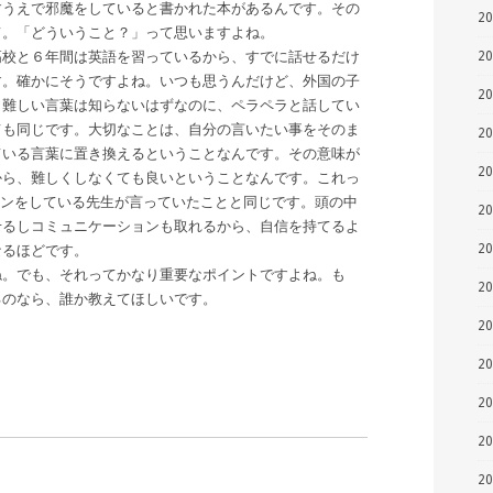
すうえで邪魔をしていると書かれた本があるんです。その
2
て。「どういうこと？」って思いますよね。
高校と６年間は英語を習っているから、すでに話せるだけ
2
す。確かにそうですよね。いつも思うんだけど、外国の子
2
も難しい言葉は知らないはずなのに、ペラペラと話してい
ても同じです。大切なことは、自分の言いたい事をそのま
2
ている言葉に置き換えるということなんです。その意味が
2
から、難しくしなくても良いということなんです。これっ
ッスンをしている先生が言っていたことと同じです。頭の中
2
せるしコミュニケーションも取れるから、自信を持てるよ
2
なるほどです。
ね。でも、それってかなり重要なポイントですよね。も
2
るのなら、誰か教えてほしいです。
2
2
2
2
2