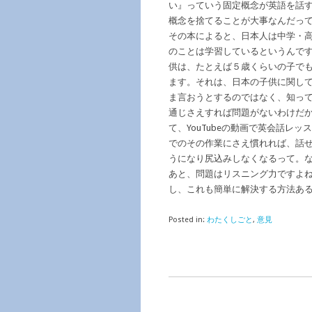
い』っていう固定概念が英語を話
概念を捨てることが大事なんだっ
その本によると、日本人は中学・
のことは学習しているというんで
供は、たとえば５歳くらいの子で
ます。それは、日本の子供に関し
ま言おうとするのではなく、知っ
通じさえすれば問題がないわけだ
て、YouTubeの動画で英会話レ
でのその作業にさえ慣れれば、話
うになり尻込みしなくなるって。
あと、問題はリスニング力ですよ
し、これも簡単に解決する方法あ
Posted in:
わたくしごと
,
意見