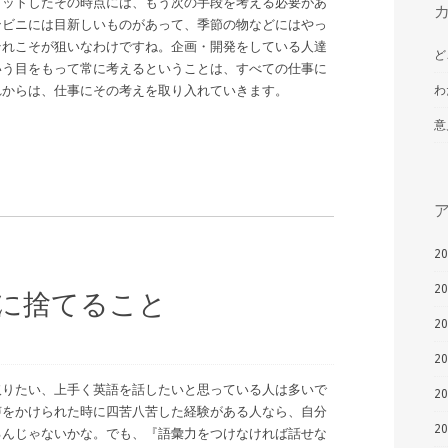
ヒットしたその時点には、もう次の手段を考える必要があ
ンビニには目新しいものがあって、季節の物などにはやっ
それこそが狙いなわけですね。企画・開発をしている人達
ど
いう目をもって常に考えるということは、すべての仕事に
れからは、仕事にその考えを取り入れていきます。
わ
意
2
2
に捨てること
2
2
取りたい、上手く英語を話したいと思っている人は多いで
2
声をかけられた時に四苦八苦した経験がある人なら、自分
2
るんじゃないかな。でも、『語彙力をつけなければ話せな