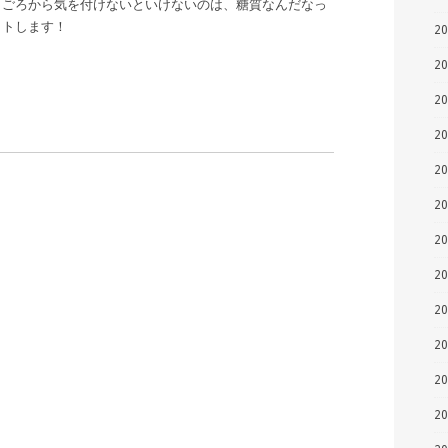
日ごろから気を付けないといけないのは、糖質なんだなっ
ットします！
2
2
2
2
2
2
2
2
2
2
2
2