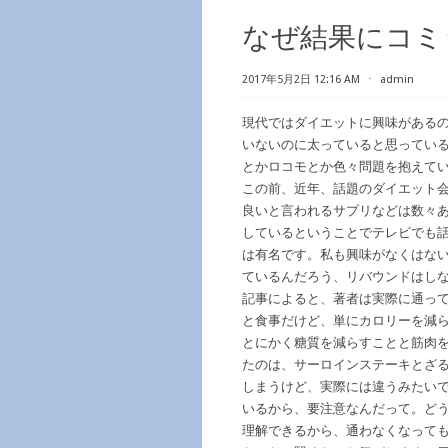
なぜ結果にコミ
2017年5月2日 12:16 AM
⋅
admin
現代ではダイエットに興味がある
いないのに太っていると思ってい
とかロコモとか色々問題を抱えて
この前、近年、話題のダイエット
良いと言われるサプリなどは数々
しているということでテレビでも
は有名です。私も興味がなくはな
ているんだろう、リバウンドはし
記事によると、著者は実際に通っ
と食事だけど、単にカロリーを減
とにかく糖質を減らすことと筋肉
たのは、サーロインステーキとざ
しまうけど、実際には違うみたいで
いるから、要注意なんだって。ど
理解できるから、通わなくなって