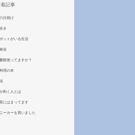
新着記事
の日焼け
歩き
ボットがいる生活
林浴
書館使ってますか？
料理の本
浴
が利く人とは
茶にはまってます
ニーカーを買いました