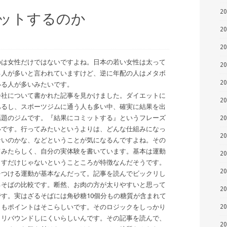
2
ットするのか
2
2
のは女性だけではないですよね。日本の若い女性は太って
2
る人が多いと言われていますけど、逆に年配の人はメタボ
2
いる人が多いみたいです。
会社について書かれた記事を見かけました。ダイエットに
2
あるし、スポーツジムに通う人も多い中、確実に結果を出
話題のジムです。『結果にコミットする』というフレーズ
2
いです。行ってみたいというよりは、どんな仕組みになっ
2
ないのかな、などということが気になるんですよね。その
てみたらしく、自分の実体験を書いています。基本は運動
2
らすだけじゃないということころが特徴なんだそうです。
2
をつける運動が基本なんだって。記事を読んでビックリし
るそばの比較です。断然、お肉の方が太りやすいと思って
2
す。実はざるそばには角砂糖10個分もの糖質が含まれて
うもポイントはそこらしいです。そのロジックをしっかり
2
もリバウンドしにくいらしいんです。その記事を読んで、
2